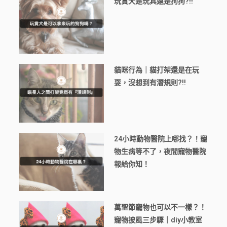
玩賞犬是玩具還是狗狗?!!
貓咪行為｜貓打架還是在玩
耍，沒想到有潛規則?!!
24小時動物醫院上哪找？！寵
物生病等不了，夜間寵物醫院
報給你知！
萬聖節寵物也可以不一樣？！
寵物披風三步驟｜diy小教室