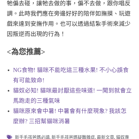
牠偏去碰，
讓牠去做的事，偏不去做，跟你唱反
調。此時我們應在旁邊好好的陪伴如
撫摸、玩遊
戲來達到安撫作用。也可以
透過結紮手術來減少
因叛逆而出現的行為！
<為您推薦>
NG食物! 貓咪不能吃這三種水果! 不小心誤食
有可能致命!
貓奴必知! 貓咪最討厭這些味道! 一聞到就會立
馬跑走的三種氣味
貓咪原來會中暑! 中暑會有什麼現象? 我該怎
麼辦? 三招幫貓咪消暑
新手毛孩爸媽必讀
,
新手毛孩爸媽疑難雜症
,
最新文章
,
貓奴專