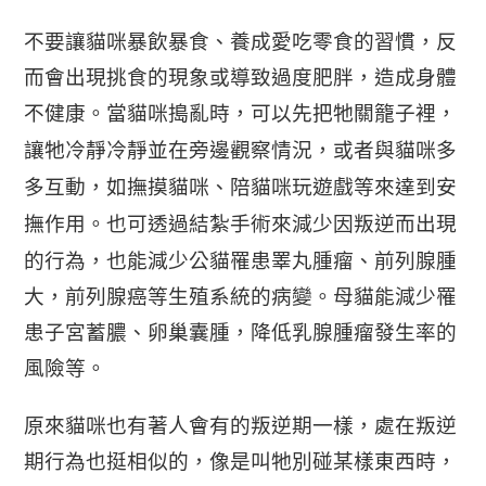
不要讓貓咪暴飲暴食、養成愛吃零食的習慣，反
而會出現挑食的現象或導致過度肥胖，造成身體
不健康。
當貓咪搗亂時，可以先把牠關
籠子裡，
讓牠冷靜冷靜並在旁邊觀察情況，或者
與貓咪多
多互動，如撫摸貓咪、陪貓咪玩遊戲等來達到安
撫作用。
也可透過結紮手術來減少因叛逆而出現
的行為，也能減少
公貓罹患
睪丸腫瘤、前列腺腫
大，前列腺癌等生殖系統的病變。
母貓
能減少罹
患子宮蓄膿、卵巢囊腫，降低乳腺腫瘤發生率的
風險等。
原來貓咪也有著人會有的叛逆期一樣，處
在叛逆
期行為也挺相似的
，像是
叫牠別碰某樣東西時，