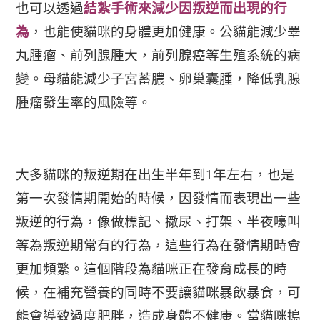
也可以透過
結紮手術來減少因叛逆而出現的行
為
，也能使貓咪的身體更加健康。
公貓
能減少睪
丸腫瘤、前列腺腫大，前列腺癌等生殖系統的病
變。
母貓
能減少子宮蓄膿、卵巢囊腫，降低乳腺
腫瘤發生率的風險等。
大多貓咪的叛逆期在出生半年到
1
年左右
，也是
第一次發情期開始的時候，因發情而表現出一些
叛逆的行為，
像做標記、撒尿、打架、半夜嚎叫
等為叛逆期常有的行為，這些行為在發情期時會
更加頻繁。
這個階段為貓咪正在發育成長的時
候，在補充營養的同時不要讓貓咪暴飲暴食，可
能會導致過度肥胖，造成身體不健康。
當貓咪搗