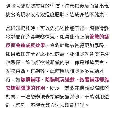
貓咪養成愛吃零食的習慣，這樣以後反而會出現
挑食的現象或導致過度肥胖，造成身體不健康。
當貓咪搗亂時，可以先把牠關
籠子裡，讓牠冷靜
冷靜並在旁邊觀察情況，如果此時上前
管教的話
反而會造成反效果
，
令貓咪脾氣變得更加暴躁。
如果放任完全置之不理的話，那貓咪就會變得肆
無忌憚、隨心所欲
做想做的事，像是抓鏟屎官、
亂咬東西，打架等。此時應與貓咪多多互動才
行，如
撫摸貓咪、陪貓咪玩遊戲、抱著貓咪都能
安撫到貓咪的作用
。
所以一定要在邊觀察貓咪的
動向，一邊想辦法去接觸安撫貓咪，千萬別用體
罰、怒吼、不餵食等方法去懲罰貓咪。