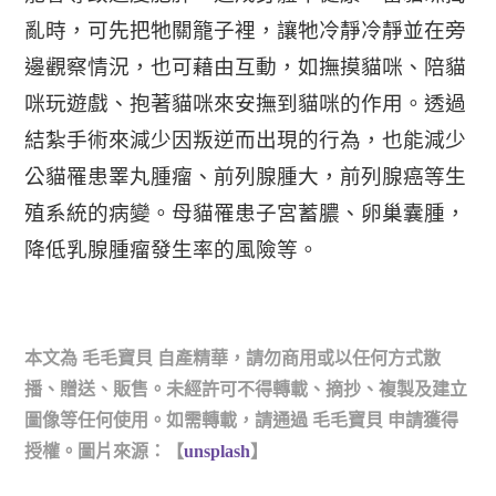
亂時，可先把牠關
籠子裡，讓牠冷靜冷靜並在旁
邊觀察情況，也可藉由
互動，如撫摸貓咪、陪貓
咪玩遊戲、抱著貓咪來安撫到貓咪的作用。
透過
結紮手術來減少因叛逆而出現的行為，也能減少
公貓罹患
睪丸腫瘤、前列腺腫大，前列腺癌等生
殖系統的病變。
母貓罹患
子宮蓄膿、卵巢囊腫，
降低乳腺腫瘤發生率的風險等。
本文為 毛毛寶貝 自產精華，請勿商用或以任何方式散
播、贈送、販售。未經許可不得轉載、摘抄、複製及建立
圖像等任何使用。如需轉載，請通過 毛毛寶貝 申請獲得
授權。圖片來源：【
unsplash
】