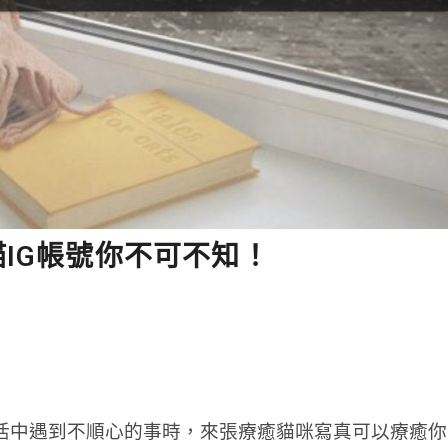
IG帳號你不可不知！
活中遇到不順心的事​時，來張療癒貓咪寫真可以療癒你