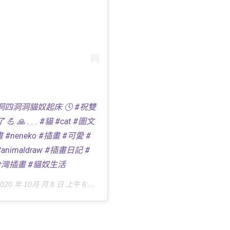
四洞洞貓奴起床 🕓 #祝雙
🙏 . . . #貓 #cat #圖文
 #neneko #插畫 #可愛 #
#animaldraw #插畫日記 #
 #台灣插畫 #貓奴生活
020 年 10月 月 8 日 上午 6:24
張貼