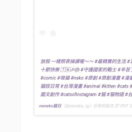
放假 一樣照表操課喔～～ #最精實的生活 #洞
十節快樂 🇹🇼🎉🎂 #守護國家的戰士 #辛苦了 💪 
#comic #吸貓 #neko #原創 #原創漫畫 #漫畫
貓奴日常 #台灣漫畫 #animal #kitten #cats 
圖文創作 #catsofinstagram #猫 #猫物語
neneko貓日
（@neneko_ig）分享的貼文 於
PDT 2