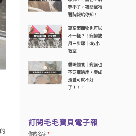
等不了，夜間寵物
醫院報給你知！
萬聖節寵物也可以
不一樣？！寵物披
風三步驟｜diy小
教室
貓咪飼養｜寵貓也
不要寵過度，變成
溺愛可就不好
了！！！
訂閱毛毛寶貝電子報
的
你的名字