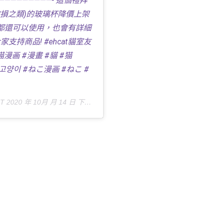
h ——————————- 這個禮拜
破損之類)的玻璃杯降價上架
都還可以使用，也會有詳細
持商品! #ehcat貓室友
#猫漫画 #漫畫 #貓 #猫
絵日記 #고양이 #ねこ漫画 #ねこ #
T 2020 年 10月 月 14 日 下午 8:41
張貼