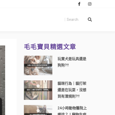
毛毛寶貝精選文章
玩賞犬是玩具還是
狗狗?!!
貓咪行為｜貓打架
還是在玩耍，沒想
到有潛規則?!!
24小時動物醫院上
哪找？！寵物生病