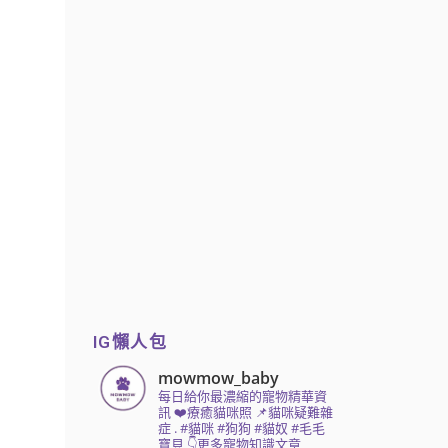
IG懶人包
mowmow_baby
每日給你最濃縮的寵物精華資
訊
❤️療癒貓咪照 📌貓咪疑難雜
症
.
#貓咪 #狗狗 #貓奴 #毛毛
寶貝
👇更多寵物知識文章