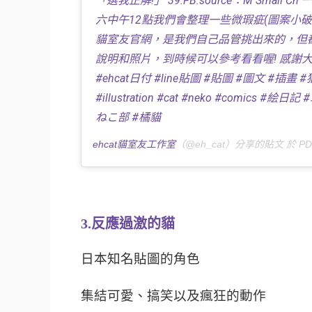
「選我正解!」 39.FB.source：M Small C
六中午12點我們會整理一些微瑕疵(圖案小
貓室友官網，是我們自己品管挑出來的，但
說明和照片，到時候可以參考看看喔! 感謝大家支
#ehcat日付 #line貼圖 #貼圖 #圖文 #插畫 
#illustration #cat #neko #comics #
ねこ部 #橘貓
ehcat貓室友工作室
（@eh_cat）分享的貼文 於
PD
3.反應過激的貓
日本知名貼圖的角色
集結可愛、搞笑以及瘋狂的動作