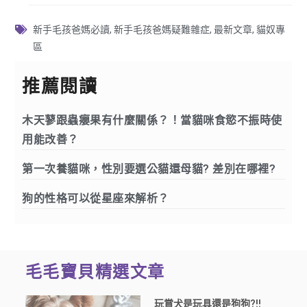
新手毛孩爸媽必讀
,
新手毛孩爸媽疑難雜症
,
最新文章
,
貓奴專
區
推薦閱讀
木天蓼跟蟲癭果有什麼關係？！當貓咪食慾不振時使
用能改善？
第一次養貓咪，性別要選公貓還母貓? 差別在哪裡?
狗的性格可以從星座來解析？
毛毛寶貝精選文章
玩賞犬是玩具還是狗狗?!!