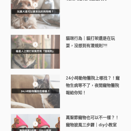
貓咪行為｜貓打架還是在玩
耍，沒想到有潛規則?!!
24小時動物醫院上哪找？！寵
物生病等不了，夜間寵物醫院
報給你知！
萬聖節寵物也可以不一樣？！
寵物披風三步驟｜diy小教室