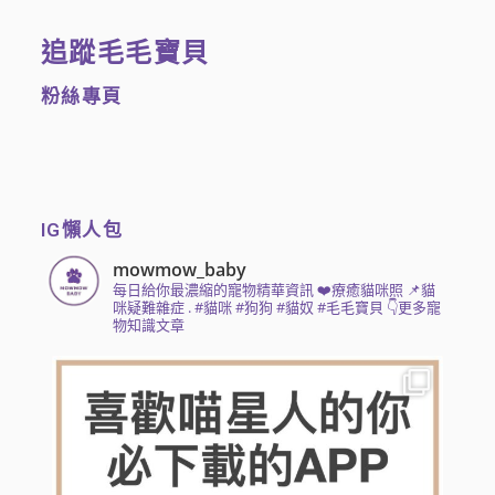
追蹤毛毛寶貝
粉絲專頁
IG懶人包
mowmow_baby
每日給你最濃縮的寵物精華資訊
❤️療癒貓咪照 📌貓
咪疑難雜症
.
#貓咪 #狗狗 #貓奴 #毛毛寶貝
👇更多寵
物知識文章