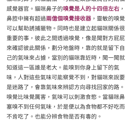
感覺器官。貓咪鼻子的
嗅覺是人的十四倍左右
，
鼻腔中擁有超過
兩億個嗅覺接收器
，靈敏的嗅覺
可以幫助誘捕獵物。同時也是建立起貓咪關係很
重要的事，彼此之間透過嗅覺，像是聞對方屁屁
來確認彼此關係
，劃分地盤時，靠的就是留下自
己的氣味來占據，當別的貓咪靠近時，聞一聞就
知道這一區誰是老大。能嗅到你身上留下的氣
味，人對這些氣味可能察覺不到，對貓咪來說要
是迷路了，會靠氣味來辨認方向尋找回家的路。
嗅覺比味覺厲害，氣味可以刺激食慾。當貓咪鼻
塞嗅不到任何氣味，於是便以為食物都不好吃而
不肯吃了。也能分辨食物是否有毒的。