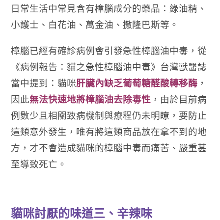
日常生活中常見含有樟腦成分的藥品：綠油精、
小護士、白花油、萬金油、撒隆巴斯等。
樟腦已經有確診病例會引發急性樟腦油中毒，
從
《病例報告：貓之急性樟腦油中毒》台灣獸醫誌
當中提到：貓咪
肝臟內缺乏葡萄糖醛酸轉移酶
，
因此
無法快速地將樟腦油去除毒性
，
由於目前病
例數少且相關致病機制與療程仍未明瞭，要防止
這類意外發生，唯有將這類商品放在拿不到的地
方，才不會造成貓咪的樟腦中毒而痛苦、嚴重甚
至導致死亡。
貓咪討厭的味道三、辛辣味