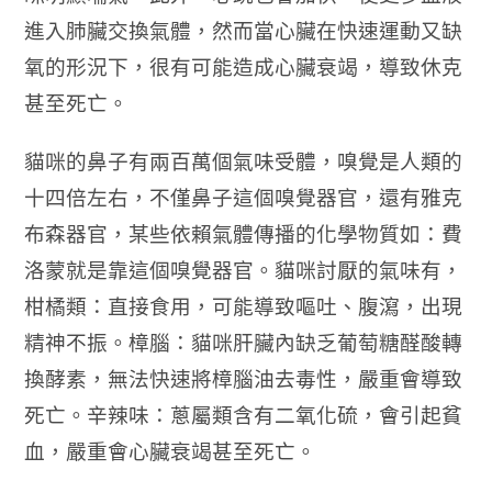
進入肺臟交換氣體，然而當心臟在快速運動又缺
氧的形況下，很有可能造成心臟衰竭，導致休克
甚至死亡。
貓咪的鼻子有兩百萬個氣味受體，嗅覺是人類的
十四倍左右，不僅鼻子這個嗅覺器官，還有雅克
布森器官，某些依賴氣體傳播的化學物質如：費
洛蒙就是靠這個嗅覺器官。貓咪討厭的氣味有，
柑橘類：直接食用，可能導致嘔吐、腹瀉，出現
精神不振。樟腦：貓咪肝臟內缺乏葡萄糖醛酸轉
換酵素，無法快速將樟腦油去毒性，嚴重會導致
死亡。辛辣味：蔥屬類含有二氧化硫，會引起貧
血，嚴重會心臟衰竭甚至死亡。