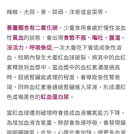
辣椒、大蒜、蔥、蒜頭、洋蔥或韭菜等。
蔥屬類含有二氧化硫
，少量食用會處於慢性溶血
性
貧血
的狀態，會出現
食慾不振、嘔吐、腹瀉、
沒活力，呼吸急促
;
一次大量吃下會造成急性溶
血，短期內發生大量紅血球破裂，將其中的血紅
素釋放到血漿中，當血漿中的血紅素濃度過高
時，超過腎臟能處理的程度，會導致急性腎衰
竭，同時血紅素會通過腎臟進入尿液，形成濃紅
色或褐黑色的
紅血蛋白尿
。
當紅血球遭到破壞時會造成血液攜氧能力下降，
為增加血液含氧量，肺部會急速呼吸，會發現貓
咪明顯喘氣。此外，心跳也會加快，使更多血液