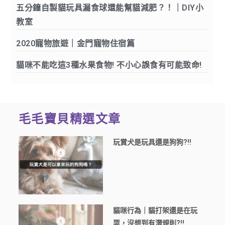
五分鐘自製貓玩具漏食球還能幫貓減肥？！｜DIY小
教室
2020寵物旅遊｜金門寵物住宿篇
貓咪不能吃這3種水果食物! 不小心誤食有可能致命!
毛毛寶貝精選文章
玩賞犬是玩具還是狗狗?!!
貓咪行為｜貓打架還是在玩
耍，沒想到有潛規則?!!