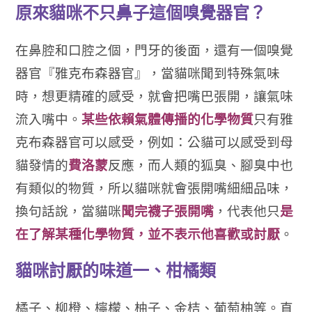
原來貓咪不只鼻子這個嗅覺器官？
在鼻腔和口腔之個，門牙的後面，還有一個嗅覺
器官『雅克布森器官』，當貓咪聞到特殊氣味
時，想更精確的感受，就會把嘴巴張開，讓氣味
流入嘴中。
某些依賴氣體傳播的化學物質
只有雅
克布森器官可以感受，例如：公貓可以感受到母
貓發情的
費洛蒙
反應，而人類的狐臭、腳臭中也
有類似的物質，所以貓咪就會張開嘴細細品味，
換句話說，當貓咪
聞完襪子張開嘴
，代表他只
是
在了解某種化學物質，並不表示他喜歡或討厭
。
貓咪討厭的味道一、柑橘類
橘子、柳橙、檸檬、柚子、金桔、葡萄柚等。
直