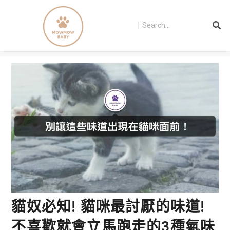
貓奴必知! 貓咪最討厭的味道!
不喜歡就會立馬跑走的3種氣味