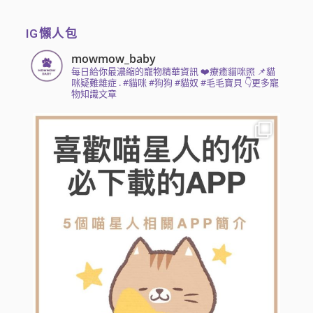
IG懶人包
mowmow_baby
每日給你最濃縮的寵物精華資訊
❤️療癒貓咪照 📌貓
咪疑難雜症
.
#貓咪 #狗狗 #貓奴 #毛毛寶貝
👇更多寵
物知識文章