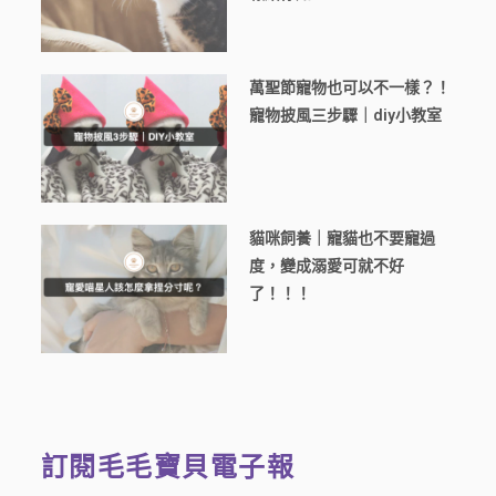
萬聖節寵物也可以不一樣？！
寵物披風三步驟｜diy小教室
貓咪飼養｜寵貓也不要寵過
度，變成溺愛可就不好
了！！！
訂閱毛毛寶貝電子報