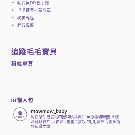
毛寶貝DIY動手做
毛毛寶貝推薦文章
狗狗專區
貓奴專區
追蹤毛毛寶貝
粉絲專頁
IG懶人包
mowmow_baby
每日給你最濃縮的寵物精華資訊
❤️療癒貓咪照 📌貓
咪疑難雜症
.
#貓咪 #狗狗 #貓奴 #毛毛寶貝
👇更多寵
物知識文章