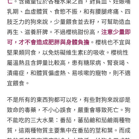
亡
。含鐵量位於各種水果之首，對貧血、妊娠哺
乳期、血虛體質、食慾不振，和有腰腿疼痛、四
肢乏力的狗來說，少量餵食並去籽，可幫助造血
再生、滋養肝脾。不過櫻桃甜份高，
注意少量即
可，才不會造成肥胖與身體負擔
。櫻桃也不宜與
堅果類同食，以免妨礙維生素E的吸收。櫻桃性
屬溫熱且含鉀量比較高，患有糖尿病、腎衰竭、
潰瘍症，和體質偏虛熱、易咳嗽的寵物，則不適
宜餵食。
不是所有的東西狗都可以吃
，有些對
狗來說卻是
致命的毒藥
，
不小心誤食，嚴重會導致死亡
。狗
不能吃的三大水果：番茄，蕃茄鹼和茄鹼兩種物
質，這兩種物質主要集中在番茄的莖和葉。而成