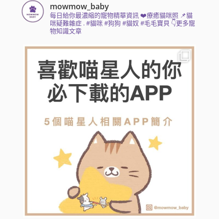
mowmow_baby
每日給你最濃縮的寵物精華資訊
❤️療癒貓咪照 📌貓
咪疑難雜症
.
#貓咪 #狗狗 #貓奴 #毛毛寶貝
👇更多寵
物知識文章