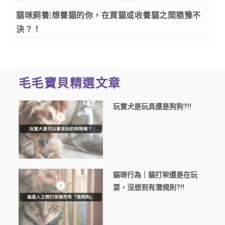
貓咪飼養|想養貓的你，在買貓或收養貓之間猶豫不
決？！
毛毛寶貝精選文章
玩賞犬是玩具還是狗狗?!!
貓咪行為｜貓打架還是在玩
耍，沒想到有潛規則?!!