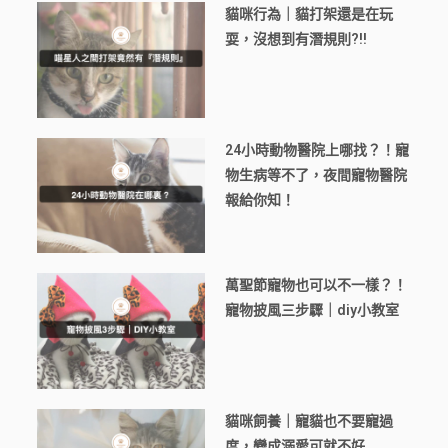
貓咪行為｜貓打架還是在玩
耍，沒想到有潛規則?!!
24小時動物醫院上哪找？！寵
物生病等不了，夜間寵物醫院
報給你知！
萬聖節寵物也可以不一樣？！
寵物披風三步驟｜diy小教室
貓咪飼養｜寵貓也不要寵過
度，變成溺愛可就不好