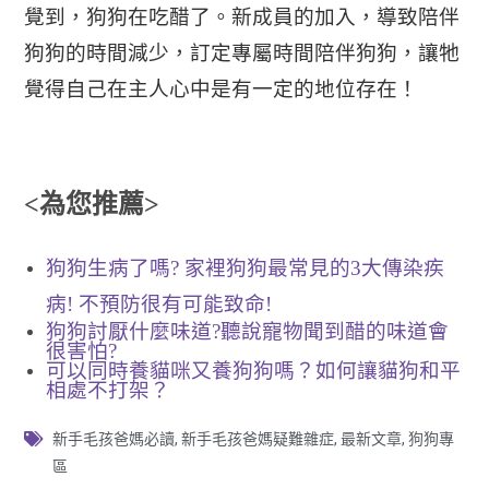
覺到，狗狗在吃醋了。
新成員的加入，導致陪伴
狗狗的時間減少，訂定專屬時間陪伴狗狗，讓牠
覺得自己在主人心中是有一定的地位存在！
<為您推薦>
狗狗生病了嗎? 家裡狗狗最常見的3大傳染疾
病! 不預防很有可能致命!
狗狗討厭什麼味道?聽說寵物聞到醋的味道會
很害怕?
可以同時養貓咪又養狗狗嗎？如何讓貓狗和平
相處不打架？
新手毛孩爸媽必讀
,
新手毛孩爸媽疑難雜症
,
最新文章
,
狗狗專
區