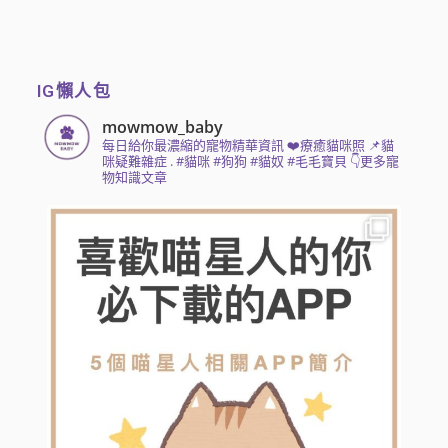
IG懶人包
mowmow_baby
每日給你最濃縮的寵物精華資訊
❤️療癒貓咪照 📌貓
咪疑難雜症
.
#貓咪 #狗狗 #貓奴 #毛毛寶貝
👇更多寵
物知識文章