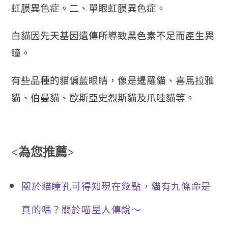
虹膜異色症。二、單眼虹膜異色症。
白貓因先天基因遺傳所導致黑色素不足而產生異
瞳。
有些品種的貓偏藍眼睛，像是暹羅貓、喜馬拉雅
貓、伯曼貓、歐斯亞史烈斯貓及爪哇貓等。
<為您推薦>
關於貓瞳孔可得知現在幾點，貓有九條命是
真的嗎？關於喵星人傳說～