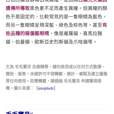
遺傳所導致
黑色素不足而產生異瞳。但異瞳的顏
色不是固定的，比較常見的是一隻眼睛為藍色，
而另一隻眼睛呈現深藍、綠色及棕色等。甚至
有
些品種的貓偏藍眼睛
，像是暹羅貓、喜馬拉雅
貓、伯曼貓、歐斯亞史烈斯貓及爪哇貓等。
文為 毛毛寶貝 自產精華，請勿商用或以任何方式散播、
贈送、販售。未經許可不得轉載、摘抄、複製及建立圖像
等任何使用。如需轉載，請通過 毛毛寶貝 申請獲得授
權。圖片來源：【
unsplash
】