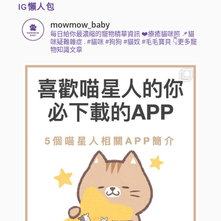
IG懶人包
mowmow_baby
每日給你最濃縮的寵物精華資訊
❤️療癒貓咪照 📌貓
咪疑難雜症
.
#貓咪 #狗狗 #貓奴 #毛毛寶貝
👇更多寵
物知識文章