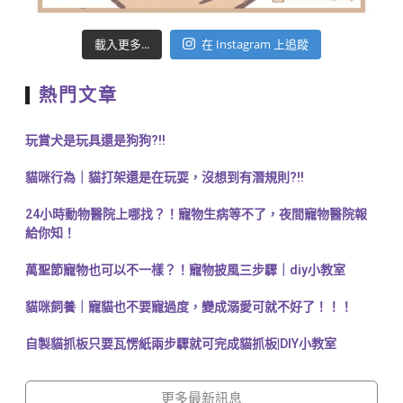
載入更多...
在 Instagram 上追蹤
熱門文章
玩賞犬是玩具還是狗狗?!!
貓咪行為｜貓打架還是在玩耍，沒想到有潛規則?!!
24小時動物醫院上哪找？！寵物生病等不了，夜間寵物醫院報
給你知！
萬聖節寵物也可以不一樣？！寵物披風三步驟｜diy小教室
貓咪飼養｜寵貓也不要寵過度，變成溺愛可就不好了！！！
自製貓抓板只要瓦愣紙兩步驟就可完成貓抓板|DIY小教室
更多最新訊息