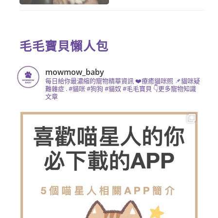
毛毛寶貝懶人包
mowmow_baby
每日給你最濃縮的寵物精華資訊
❤️療癒貓咪照 📌貓咪疑
難雜症
.
#貓咪 #狗狗 #貓奴 #毛毛寶貝
👇更多寵物知識
文章