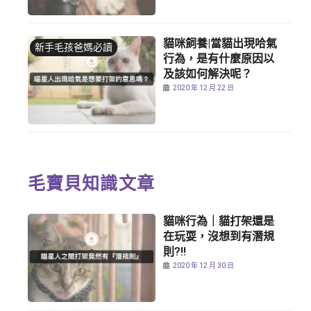
貓咪飼養|當貓出現哈氣
新手毛孩爸媽必讀
行為，是有什麼原因以
及該如何解決呢？
2020 年 12 月 22 日
毛寶貝知識文章
貓咪行為｜貓打架還是
在玩耍，沒想到有潛規
則?!!
2020 年 12 月 30 日