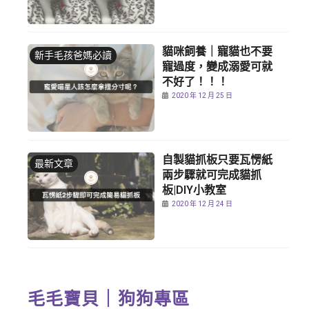
貓咪飼養｜寵貓也不要
新手毛孩爸媽必讀
寵過度，變成溺愛可就
不好了！！！
2020 年 12 月 25 日
自製貓抓板只要瓦愣紙
最新文章
兩步驟就可完成貓抓
板|DIY小教室
2020 年 12 月 24 日
毛毛寶貝｜狗狗專區