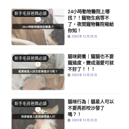
24小時動物醫院上哪
新手毛孩爸媽必讀
找？！寵物生病等不
了，夜間寵物醫院報給
你知！
2020 年 12 月 29 日
貓咪飼養｜寵貓也不要
新手毛孩爸媽必讀
寵過度，變成溺愛可就
不好了！！！
2020 年 12 月 25 日
貓咪行為｜貓星人可以
新手毛孩爸媽必讀
不要再抓咬沙發了
嗎？！
2020 年 12 月 23 日